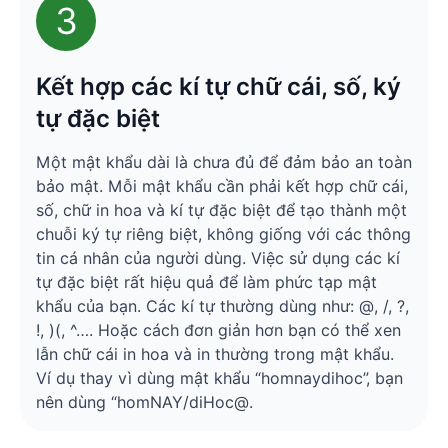
3
Kết hợp các kí tự chữ cái, số, ký
tự đặc biệt
Một mật khẩu dài là chưa đủ để đảm bảo an toàn
bảo mật. Mỗi mật khẩu cần phải kết hợp chữ cái,
số, chữ in hoa và kí tự đặc biệt để tạo thành một
chuỗi ký tự riêng biệt, không giống với các thông
tin cá nhân của người dùng. Việc sử dụng các kí
tự đặc biệt rất hiệu quả để làm phức tạp mật
khẩu của bạn. Các kí tự thường dùng như: @, /, ?,
!, )(, ^…. Hoặc cách đơn giản hơn bạn có thể xen
lẫn chữ cái in hoa và in thường trong mật khẩu.
Ví dụ thay vì dùng mật khẩu “homnaydihoc”, bạn
nên dùng “homNAY/diHoc@.