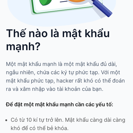
Thế nào là mật khẩu
mạnh?
Một mật khẩu mạnh là một mật khẩu đủ dài,
ngẫu nhiên, chứa các ký tự phức tạp. Với một
mật khẩu phức tạp, hacker rất khó có thể đoán
ra và xâm nhập vào tài khoản của bạn.
Để đặt một mật khẩu mạnh cần các yếu tố:
Có từ 10 kí tự trở lên. Mật khẩu càng dài càng
khó để có thể bẻ khóa.