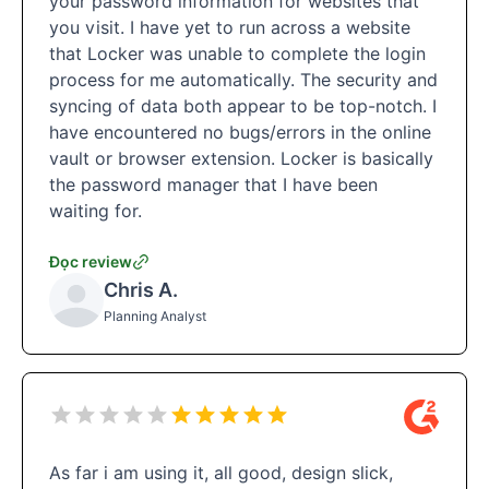
your password information for websites that
you visit. I have yet to run across a website
that Locker was unable to complete the login
process for me automatically. The security and
syncing of data both appear to be top-notch. I
have encountered no bugs/errors in the online
vault or browser extension. Locker is basically
the password manager that I have been
waiting for.
Đọc review
Chris A.
Planning Analyst
As far i am using it, all good, design slick,