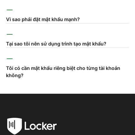
Vì sao phải đặt mật khẩu mạnh?
Tại sao tôi nên sử dụng trình tạo mật khẩu?
Tôi có cần mật khẩu riêng biệt cho từng tài khoản
không?