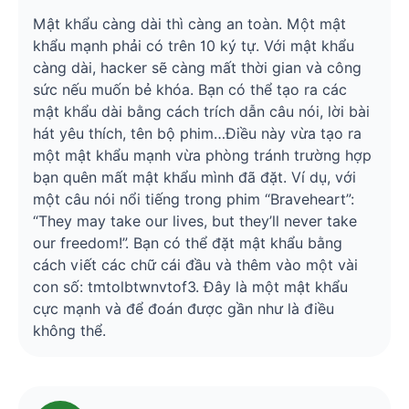
Mật khẩu càng dài thì càng an toàn. Một mật
khẩu mạnh phải có trên 10 ký tự. Với mật khẩu
càng dài, hacker sẽ càng mất thời gian và công
sức nếu muốn bẻ khóa. Bạn có thể tạo ra các
mật khẩu dài bằng cách trích dẫn câu nói, lời bài
hát yêu thích, tên bộ phim…Điều này vừa tạo ra
một mật khẩu mạnh vừa phòng tránh trường hợp
bạn quên mất mật khẩu mình đã đặt. Ví dụ, với
một câu nói nổi tiếng trong phim “Braveheart”:
“They may take our lives, but they’ll never take
our freedom!”. Bạn có thể đặt mật khẩu bằng
cách viết các chữ cái đầu và thêm vào một vài
con số: tmtolbtwnvtof3. Đây là một mật khẩu
cực mạnh và để đoán được gần như là điều
không thể.