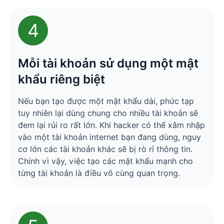
4
Mỗi tài khoản sử dụng một mật
khẩu riêng biệt
Nếu bạn tạo được một mật khẩu dài, phức tạp
tuy nhiên lại dùng chung cho nhiều tài khoản sẽ
đem lại rủi ro rất lớn. Khi hacker có thể xâm nhập
vào một tài khoản internet bạn đang dùng, nguy
cơ lớn các tài khoản khác sẽ bị rò rỉ thông tin.
Chính vì vậy, việc tạo các mật khẩu mạnh cho
từng tài khoản là điều vô cùng quan trọng.