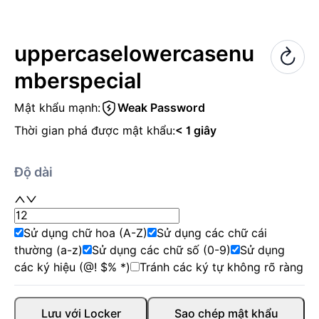
uppercase
lowercase
nu
mber
special
Mật khẩu mạnh:
Weak Password
Thời gian phá được mật khẩu:
< 1 giây
Độ dài
Sử dụng chữ hoa (A-Z)
Sử dụng các chữ cái
thường (a-z)
Sử dụng các chữ số (0-9)
Sử dụng
các ký hiệu (@! $% *)
Tránh các ký tự không rõ ràng
Lưu với Locker
Sao chép mật khẩu