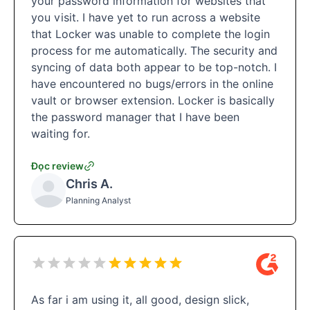
your password information for websites that
you visit. I have yet to run across a website
that Locker was unable to complete the login
process for me automatically. The security and
syncing of data both appear to be top-notch. I
have encountered no bugs/errors in the online
vault or browser extension. Locker is basically
the password manager that I have been
waiting for.
Đọc review
Chris A.
Planning Analyst
As far i am using it, all good, design slick,