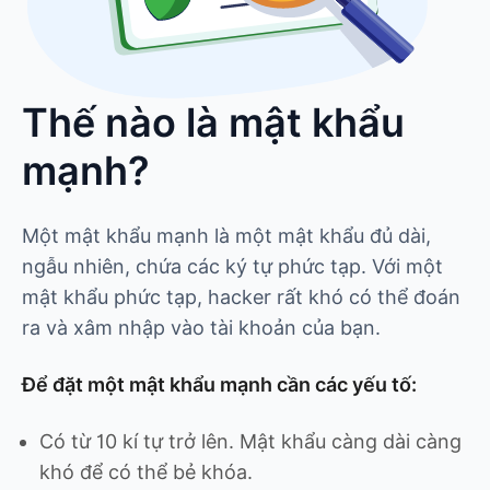
Thế nào là mật khẩu
mạnh?
Một mật khẩu mạnh là một mật khẩu đủ dài,
ngẫu nhiên, chứa các ký tự phức tạp. Với một
mật khẩu phức tạp, hacker rất khó có thể đoán
ra và xâm nhập vào tài khoản của bạn.
Để đặt một mật khẩu mạnh cần các yếu tố:
Có từ 10 kí tự trở lên. Mật khẩu càng dài càng
khó để có thể bẻ khóa.