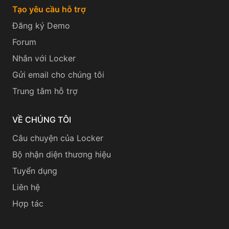
Tạo yêu cầu hỗ trợ
Đăng ký Demo
Forum
Nhắn với Locker
Gửi email cho chúng tôi
Trung tâm hỗ trợ
VỀ CHÚNG TÔI
Câu chuyện của Locker
Bộ nhận diện thương hiệu
Tuyển dụng
Liên hệ
Hợp tác