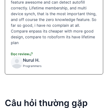
feature awesome and can detect autofill
correctly. Lifetime membership, and multi
device synch, that is the most important thing,
and off course the zero knowledge feature. So
far so good, i have no complain at all.
Compare enpass its cheaper with more good
design, compare to roboform its have lifetime
plan
Đọc review
Nurul H.
Programmers
Câu hỏi thường gặp