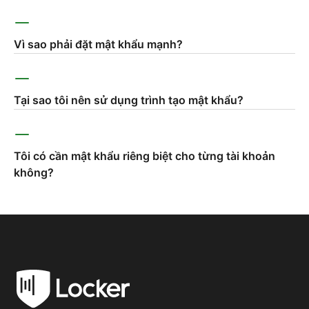
Vì sao phải đặt mật khẩu mạnh?
Tại sao tôi nên sử dụng trình tạo mật khẩu?
Tôi có cần mật khẩu riêng biệt cho từng tài khoản
không?