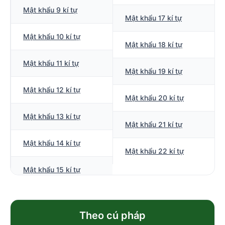
Mật khẩu 9 kí tự
Mật khẩu 17 kí tự
Mật khẩu 10 kí tự
Mật khẩu 18 kí tự
Mật khẩu 11 kí tự
Mật khẩu 19 kí tự
Mật khẩu 12 kí tự
Mật khẩu 20 kí tự
Mật khẩu 13 kí tự
Mật khẩu 21 kí tự
Mật khẩu 14 kí tự
Mật khẩu 22 kí tự
Mật khẩu 15 kí tự
Theo cú pháp