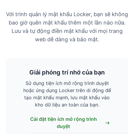
Với trình quản lý mật khẩu Locker, bạn sẽ không
bao giờ quên mật khẩu thêm một lần nào nữa.
Lưu và tự động điền mật khẩu với mọi trang
web dễ dàng và bảo mật.
Giải phóng trí nhớ của bạn
Sử dụng tiện ích mở rộng trình duyệt
hoặc ứng dụng Locker trên di động để
tạo mật khẩu mạnh, lưu mật khẩu vào
kho dữ liệu an toàn của bạn.
Cài đặt tiện ích mở rộng trình
duyệt