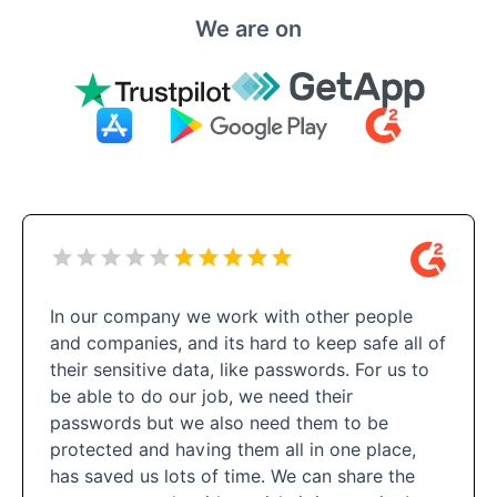
We are on
In our company we work with other people
and companies, and its hard to keep safe all of
their sensitive data, like passwords. For us to
be able to do our job, we need their
passwords but we also need them to be
protected and having them all in one place,
has saved us lots of time. We can share the