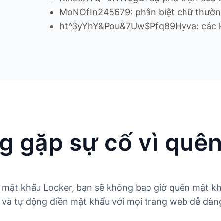
MoNOfIn245679: phân biệt chữ thường
ht^3yYhY&Pou&7Uw$Pfq89Hyva: các ký t
g gặp sự cố vì quê
lý mật khẩu Locker, bạn sẽ không bao giờ quên mật k
 và tự động điền mật khẩu với mọi trang web dễ dàn