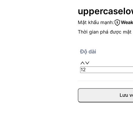
uppercase
lo
Mật khẩu mạnh:
Weak
Thời gian phá được mật 
Độ dài
Lưu v