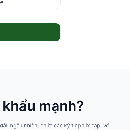
số
t khẩu mạnh?
ài, ngẫu nhiên, chứa các ký tự phức tạp. Với