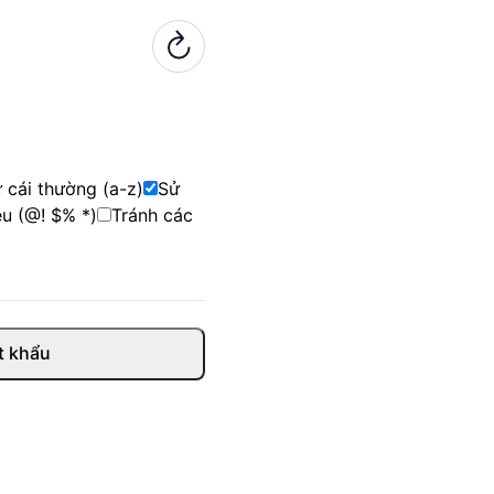
 cái thường (a-z)
Sử
ệu (@! $% *)
Tránh các
t khẩu