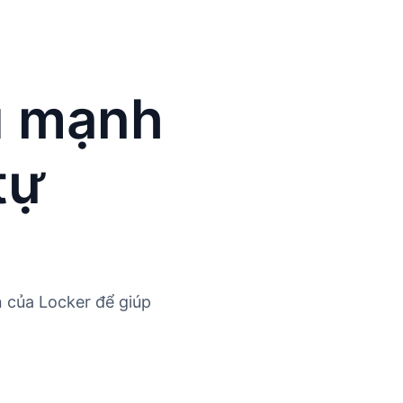
u mạnh
tự
 của Locker để giúp