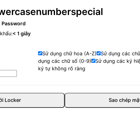
wercase
number
special
 Password
khẩu:
< 1 giây
Sử dụng chữ hoa (A-Z)
Sử dụng các chữ
dụng các chữ số (0-9)
Sử dụng các ký hi
ký tự không rõ ràng
ới Locker
Sao chép mậ