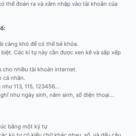
có thể đoán ra và xâm nhập vào tài khoản của
ố:
dài càng khó để có thể bẻ khóa.
 biệt. Các kí tự này cần được xen kẽ và sắp xếp
cho nhiều tài khoản internet.
n cá nhân.
 như 113, 115, 123456…
ghĩ như ngày sinh, năm sinh, số điện thoại…
úc bằng một ký tự
 ký tự có kiểu chữ khác nhau, số, và dấu câu.