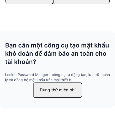
Bạn cần một công cụ tạo mật khẩu
khó đoán để đảm bảo an toàn cho
tài khoản?
Locker Password Manger - công cụ tự động tạo, lưu trữ, quản
lý và đồng bộ mật khẩu trên mọi thiết bị.
Dùng thử miễn phí