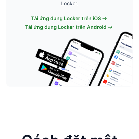
Locker.
Tải ứng dụng Locker trên iOS
Tải ứng dụng Locker trên Android