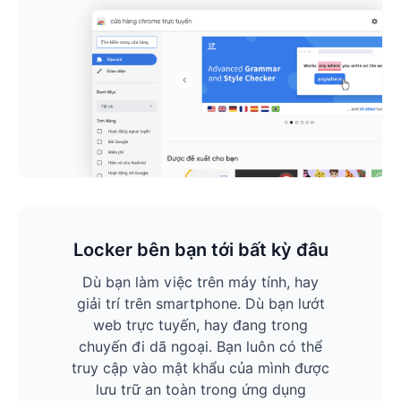
Locker bên bạn tới bất kỳ đâu
Dù bạn làm việc trên máy tính, hay
giải trí trên smartphone. Dù bạn lướt
web trực tuyến, hay đang trong
chuyến đi dã ngoại. Bạn luôn có thể
truy cập vào mật khẩu của mình được
lưu trữ an toàn trong ứng dụng