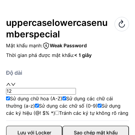
uppercase
lowercase
nu
mber
special
Mật khẩu mạnh:
Weak Password
Thời gian phá được mật khẩu:
< 1 giây
Độ dài
Sử dụng chữ hoa (A-Z)
Sử dụng các chữ cái
thường (a-z)
Sử dụng các chữ số (0-9)
Sử dụng
các ký hiệu (@! $% *)
Tránh các ký tự không rõ ràng
Lưu với Locker
Sao chép mật khẩu