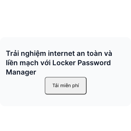
Trải nghiệm internet an toàn và
liền mạch với Locker Password
Manager
Tải miễn phí