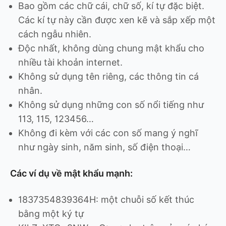
Bao gồm các chữ cái, chữ số, kí tự đặc biệt.
Các kí tự này cần được xen kẽ và sắp xếp một
cách ngẫu nhiên.
Độc nhất, không dùng chung mật khẩu cho
nhiều tài khoản internet.
Không sử dụng tên riêng, các thông tin cá
nhân.
Không sử dụng những con số nổi tiếng như
113, 115, 123456…
Không đi kèm với các con số mang ý nghĩ
như ngày sinh, năm sinh, số điện thoại…
Các ví dụ về mật khẩu mạnh:
1837354839364H: một chuỗi số kết thúc
bằng một ký tự