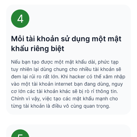
4
Mỗi tài khoản sử dụng một mật
khẩu riêng biệt
Nếu bạn tạo được một mật khẩu dài, phức tạp
tuy nhiên lại dùng chung cho nhiều tài khoản sẽ
đem lại rủi ro rất lớn. Khi hacker có thể xâm nhập
vào một tài khoản internet bạn đang dùng, nguy
cơ lớn các tài khoản khác sẽ bị rò rỉ thông tin.
Chính vì vậy, việc tạo các mật khẩu mạnh cho
từng tài khoản là điều vô cùng quan trọng.