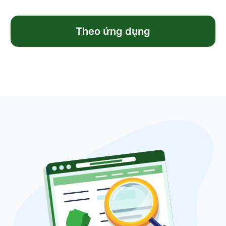
Theo ứng dụng