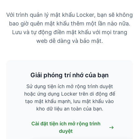
Với trình quản lý mật khẩu Locker, bạn sẽ không
bao giờ quên mật khẩu thêm một lần nào nữa.
Lưu và tự động điền mật khẩu với mọi trang
web dễ dàng và bảo mật.
Giải phóng trí nhớ của bạn
Sử dụng tiện ích mở rộng trình duyệt
hoặc ứng dụng Locker trên di động để
tạo mật khẩu mạnh, lưu mật khẩu vào
kho dữ liệu an toàn của bạn.
Cài đặt tiện ích mở rộng trình
duyệt