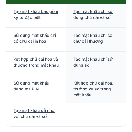
Tạo mật khẩu bao gồm
Tạo mật khẩu chỉ sử
ký tự đặc biệt
dụng chữ cái và số
Sử dụng mật khẩu chỉ
Tạo mật khẩu chỉ có
có chữ cái in hoa
chữ cái thường
Kết hợp chữ cái hoa và
Tạo mật khẩu chỉ sử
thường trong mật khẩu
dụng số
Sử dụng mật khẩu
Kết hợp chữ cái hoa,
dạng mã PIN
thường và số trong
mật khẩu
Tạo mật khẩu dễ nhớ
với chữ cái và số