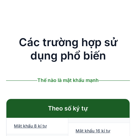
Các trường hợp sử
dụng phổ biến
Thế nào là mật khẩu mạnh
Theo số ký tự
Mật khẩu 8 kí tự
Mật khẩu 16 kí tự