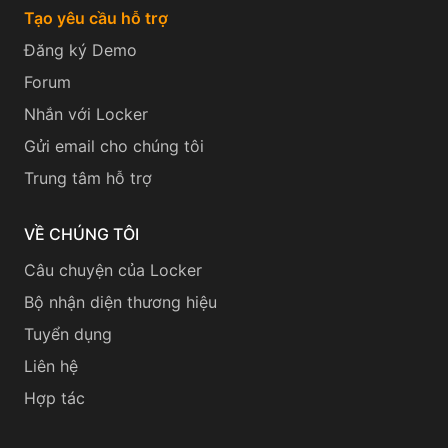
Tạo yêu cầu hỗ trợ
Đăng ký Demo
Forum
Nhắn với Locker
Gửi email cho chúng tôi
Trung tâm hỗ trợ
VỀ CHÚNG TÔI
Câu chuyện của Locker
Bộ nhận diện thương hiệu
Tuyển dụng
Liên hệ
Hợp tác