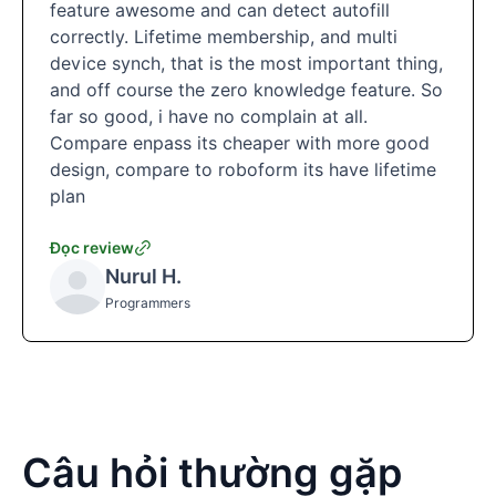
feature awesome and can detect autofill
correctly. Lifetime membership, and multi
device synch, that is the most important thing,
and off course the zero knowledge feature. So
far so good, i have no complain at all.
Compare enpass its cheaper with more good
design, compare to roboform its have lifetime
plan
Đọc review
Nurul H.
Programmers
Câu hỏi thường gặp