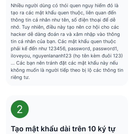
Nhiều người dùng có thói quen nguy hiểm đó là
tạo ra các mật khẩu quen thuộc, liên quan đến
thông tin cá nhân như tên, số điện thoại để dễ
nhớ. Tuy nhiên, điều này tạo nên cơ hội cho các
hacker dễ dàng đoán ra và xâm nhập vào thông
tin cá nhân của bạn. Các mật khẩu quen thuộc
phải kể đến như 123456, password, password1,
iloveyou, nguyenlananh123 (họ tên kèm đuôi 123)
… Các bạn nên tránh đặt các mật khẩu này nếu
không muốn là người tiếp theo bị lộ các thông tin
riêng tư.
2
Tạo mật khẩu dài trên 10 ký tự