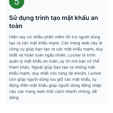
5
Sử dụng trình tạo mật khẩu an
toàn
Hiện nay có nhiều phần mềm hỗ trợ người dùng
tạo ra các mật khẩu mạnh. Các trang web này là
công cụ giúp bạn tạo ra các mật khẩu mạnh, duy
nhất và hoàn toàn ngẫu nhiên. Locker là trình
quản lý mật khẩu an toàn, uy tín mà bạn có thể
tham khảo. Ngoài giúp bạn tạo ra những mật
khẩu mạnh, duy nhất cho từng tài khoản, Locker
còn giúp người dùng lưu giữ các mật khẩu, tự
động điền mật khẩu giúp người dùng đăng nhập
vào các trang web một cách nhanh chóng, dễ
dàng.