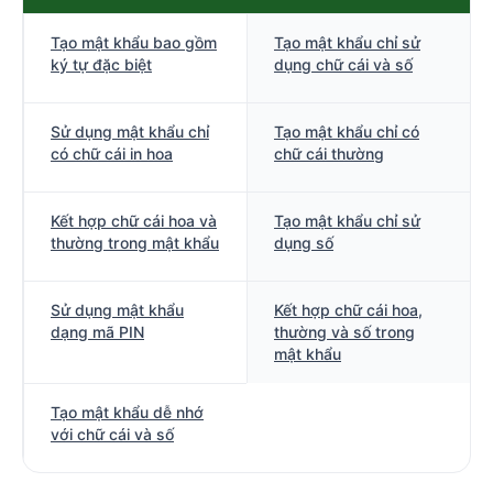
Tạo mật khẩu bao gồm
Tạo mật khẩu chỉ sử
ký tự đặc biệt
dụng chữ cái và số
Sử dụng mật khẩu chỉ
Tạo mật khẩu chỉ có
có chữ cái in hoa
chữ cái thường
Kết hợp chữ cái hoa và
Tạo mật khẩu chỉ sử
thường trong mật khẩu
dụng số
Sử dụng mật khẩu
Kết hợp chữ cái hoa,
dạng mã PIN
thường và số trong
mật khẩu
Tạo mật khẩu dễ nhớ
với chữ cái và số