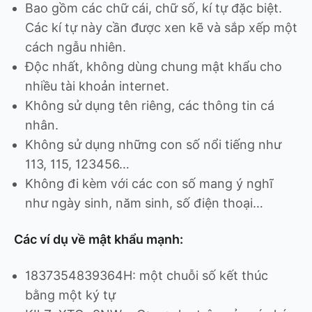
Bao gồm các chữ cái, chữ số, kí tự đặc biệt.
Các kí tự này cần được xen kẽ và sắp xếp một
cách ngẫu nhiên.
Độc nhất, không dùng chung mật khẩu cho
nhiều tài khoản internet.
Không sử dụng tên riêng, các thông tin cá
nhân.
Không sử dụng những con số nổi tiếng như
113, 115, 123456…
Không đi kèm với các con số mang ý nghĩ
như ngày sinh, năm sinh, số điện thoại…
Các ví dụ về mật khẩu mạnh:
1837354839364H: một chuỗi số kết thúc
bằng một ký tự