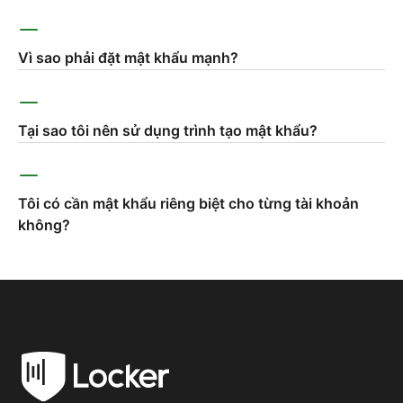
Vì sao phải đặt mật khẩu mạnh?
Tại sao tôi nên sử dụng trình tạo mật khẩu?
Tôi có cần mật khẩu riêng biệt cho từng tài khoản
không?