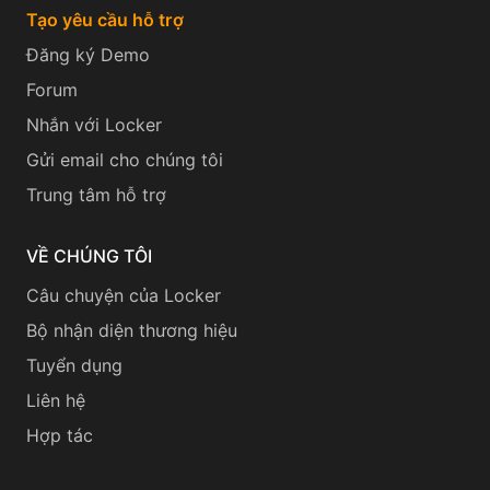
Tạo yêu cầu hỗ trợ
Đăng ký Demo
Forum
Nhắn với Locker
Gửi email cho chúng tôi
Trung tâm hỗ trợ
VỀ CHÚNG TÔI
Câu chuyện của Locker
Bộ nhận diện thương hiệu
Tuyển dụng
Liên hệ
Hợp tác