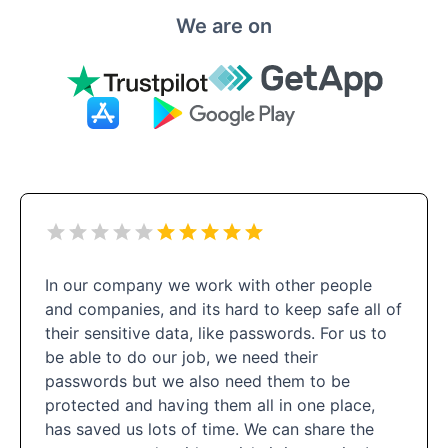
We are on
In our company we work with other people
and companies, and its hard to keep safe all of
their sensitive data, like passwords. For us to
be able to do our job, we need their
passwords but we also need them to be
protected and having them all in one place,
has saved us lots of time. We can share the