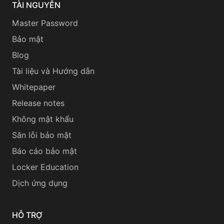
TÀI NGUYÊN
Master Password
Bảo mật
Blog
Tài liệu và Hướng dẫn
Whitepaper
Release notes
Không mật khẩu
Săn lỗi bảo mật
Báo cáo bảo mật
Locker Education
Dịch ứng dụng
HỖ TRỢ