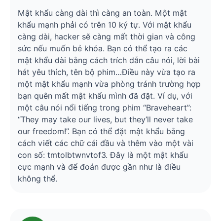
Mật khẩu càng dài thì càng an toàn. Một mật
khẩu mạnh phải có trên 10 ký tự. Với mật khẩu
càng dài, hacker sẽ càng mất thời gian và công
sức nếu muốn bẻ khóa. Bạn có thể tạo ra các
mật khẩu dài bằng cách trích dẫn câu nói, lời bài
hát yêu thích, tên bộ phim…Điều này vừa tạo ra
một mật khẩu mạnh vừa phòng tránh trường hợp
bạn quên mất mật khẩu mình đã đặt. Ví dụ, với
một câu nói nổi tiếng trong phim “Braveheart”:
“They may take our lives, but they’ll never take
our freedom!”. Bạn có thể đặt mật khẩu bằng
cách viết các chữ cái đầu và thêm vào một vài
con số: tmtolbtwnvtof3. Đây là một mật khẩu
cực mạnh và để đoán được gần như là điều
không thể.