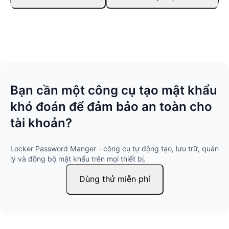
Bạn cần một công cụ tạo mật khẩu
khó đoán để đảm bảo an toàn cho
tài khoản?
Locker Password Manger - công cụ tự động tạo, lưu trữ, quản
lý và đồng bộ mật khẩu trên mọi thiết bị.
Dùng thử miễn phí