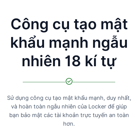
Công cụ tạo mật
khẩu mạnh ngẫu
nhiên 18 kí tự
Sử dụng công cụ tạo mật khẩu mạnh, duy nhất,
và hoàn toàn ngẫu nhiên của Locker để giúp
bạn bảo mật các tài khoản trực tuyến an toàn
hơn.