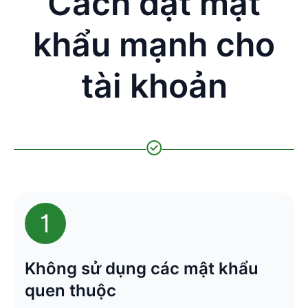
Cách đặt mật
khẩu mạnh cho
tài khoản
1
Không sử dụng các mật khẩu
quen thuộc