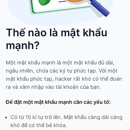
Thế nào là mật khẩu
mạnh?
Một mật khẩu mạnh là một mật khẩu đủ dài,
ngẫu nhiên, chứa các ký tự phức tạp. Với một
mật khẩu phức tạp, hacker rất khó có thể đoán
ra và xâm nhập vào tài khoản của bạn.
Để đặt một mật khẩu mạnh cần các yếu tố:
Có từ 10 kí tự trở lên. Mật khẩu càng dài càng
khó để có thể bẻ khóa.