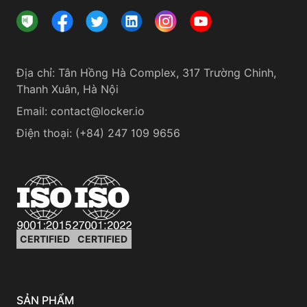
Địa chỉ
:
Tân Hồng Hà Complex, 317 Trường Chinh,
Thanh Xuân, Hà Nội
Email:
contact@locker.io
Điện thoại
:
(+84) 247 109 9656
CERTIFIED
CERTIFIED
SẢN PHẨM