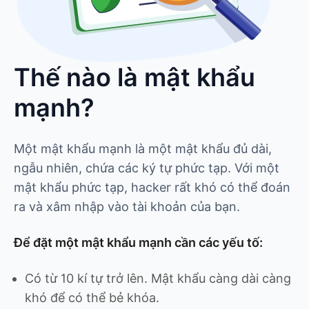
Thế nào là mật khẩu
mạnh?
Một mật khẩu mạnh là một mật khẩu đủ dài,
ngẫu nhiên, chứa các ký tự phức tạp. Với một
mật khẩu phức tạp, hacker rất khó có thể đoán
ra và xâm nhập vào tài khoản của bạn.
Để đặt một mật khẩu mạnh cần các yếu tố:
Có từ 10 kí tự trở lên. Mật khẩu càng dài càng
khó để có thể bẻ khóa.