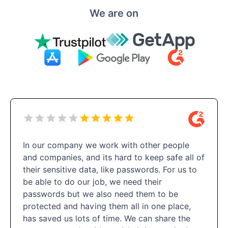
We are on
In our company we work with other people
and companies, and its hard to keep safe all of
their sensitive data, like passwords. For us to
be able to do our job, we need their
passwords but we also need them to be
protected and having them all in one place,
has saved us lots of time. We can share the