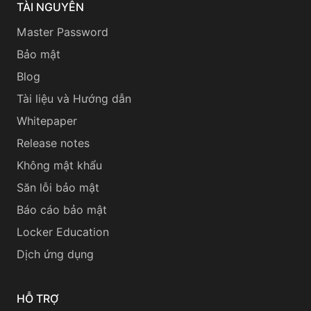
TÀI NGUYÊN
Master Password
Bảo mật
Blog
Tài liệu và Hướng dẫn
Whitepaper
Release notes
Không mật khẩu
Săn lỗi bảo mật
Báo cáo bảo mật
Locker Education
Dịch ứng dụng
HỖ TRỢ