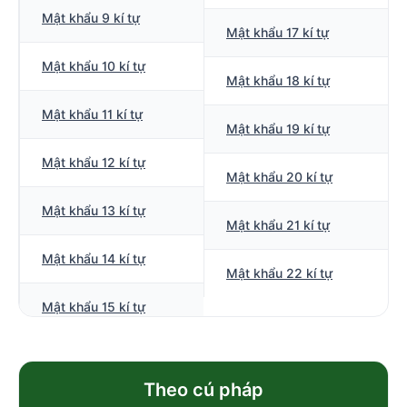
Mật khẩu 9 kí tự
Mật khẩu 17 kí tự
Mật khẩu 10 kí tự
Mật khẩu 18 kí tự
Mật khẩu 11 kí tự
Mật khẩu 19 kí tự
Mật khẩu 12 kí tự
Mật khẩu 20 kí tự
Mật khẩu 13 kí tự
Mật khẩu 21 kí tự
Mật khẩu 14 kí tự
Mật khẩu 22 kí tự
Mật khẩu 15 kí tự
Theo cú pháp