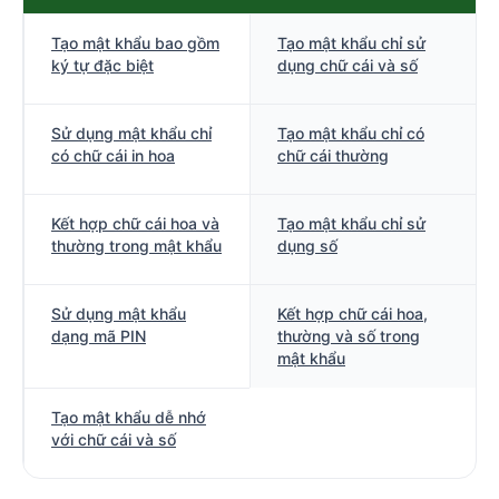
Tạo mật khẩu bao gồm
Tạo mật khẩu chỉ sử
ký tự đặc biệt
dụng chữ cái và số
Sử dụng mật khẩu chỉ
Tạo mật khẩu chỉ có
có chữ cái in hoa
chữ cái thường
Kết hợp chữ cái hoa và
Tạo mật khẩu chỉ sử
thường trong mật khẩu
dụng số
Sử dụng mật khẩu
Kết hợp chữ cái hoa,
dạng mã PIN
thường và số trong
mật khẩu
Tạo mật khẩu dễ nhớ
với chữ cái và số