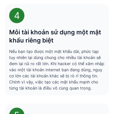
4
Mỗi tài khoản sử dụng một mật
khẩu riêng biệt
Nếu bạn tạo được một mật khẩu dài, phức tạp
tuy nhiên lại dùng chung cho nhiều tài khoản sẽ
đem lại rủi ro rất lớn. Khi hacker có thể xâm nhập
vào một tài khoản internet bạn đang dùng, nguy
cơ lớn các tài khoản khác sẽ bị rò rỉ thông tin.
Chính vì vậy, việc tạo các mật khẩu mạnh cho
từng tài khoản là điều vô cùng quan trọng.