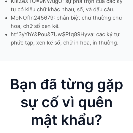
KIkZeXTQ=9NWugO: sự pha trộn của các ký
tự có kiểu chữ khác nhau, số, và dấu câu.
MoNOfIn245679: phân biệt chữ thường chữ
hoa, chữ số xen kẽ.
ht^3yYhY&Pou&7Uw$Pfq89Hyva: các ký tự
phức tạp, xen kẽ số, chữ in hoa, in thường.
Bạn đã từng gặp
sự cố vì quên
mật khẩu?