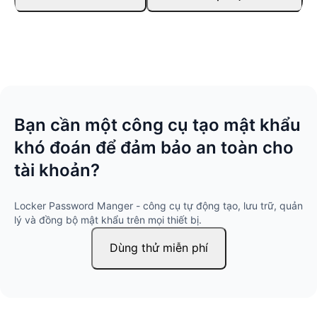
Bạn cần một công cụ tạo mật khẩu
khó đoán để đảm bảo an toàn cho
tài khoản?
Locker Password Manger - công cụ tự động tạo, lưu trữ, quản
lý và đồng bộ mật khẩu trên mọi thiết bị.
Dùng thử miễn phí