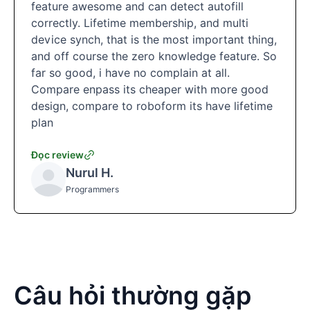
feature awesome and can detect autofill
correctly. Lifetime membership, and multi
device synch, that is the most important thing,
and off course the zero knowledge feature. So
far so good, i have no complain at all.
Compare enpass its cheaper with more good
design, compare to roboform its have lifetime
plan
Đọc review
Nurul H.
Programmers
Câu hỏi thường gặp