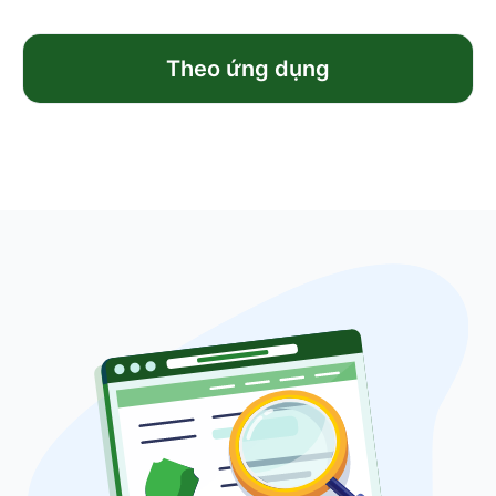
Theo ứng dụng