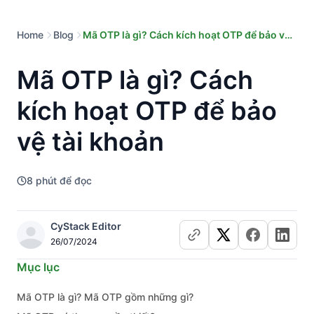
Home
Blog
Mã OTP là gì? Cách kích hoạt OTP để bảo vệ
tài khoản
Mã OTP là gì? Cách
kích hoạt OTP để bảo
vệ tài khoản
8
phút để đọc
CyStack Editor
26/07/2024
Mục lục
Mã OTP là gì? Mã OTP gồm những gì?