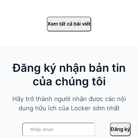
Xem tất cả bài viết
Đăng ký nhận bản tin
của chúng tôi
Hãy trở thành người nhận được các nội
dung hữu ích của Locker sớm nhất
Đăng ký