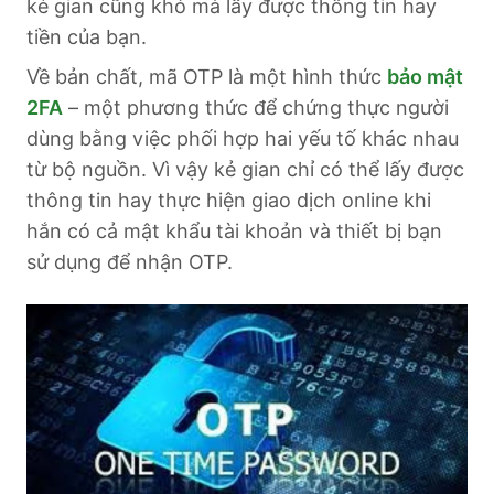
kẻ gian cũng khó mà lấy được thông tin hay
tiền của bạn.
Về bản chất, mã OTP là một hình thức
bảo mật
2FA
– một phương thức để chứng thực người
dùng bằng việc phối hợp hai yếu tố khác nhau
từ bộ nguồn. Vì vậy kẻ gian chỉ có thể lấy được
thông tin hay thực hiện giao dịch online khi
hắn có cả mật khẩu tài khoản và thiết bị bạn
sử dụng để nhận OTP.