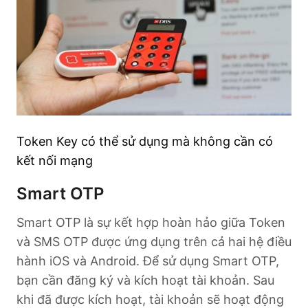
Token Key có thể sử dụng mà không cần có
kết nối mạng
Smart OTP
Smart OTP là sự kết hợp hoàn hảo giữa Token
và SMS OTP được ứng dụng trên cả hai hệ điều
hành iOS và Android. Để sử dụng Smart OTP,
bạn cần đăng ký và kích hoạt tài khoản. Sau
khi đã được kích hoạt, tài khoản sẽ hoạt động