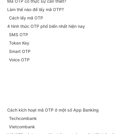
Mã OTP có thực sự cần thiết?
Làm thế nào để lấy mã OTP?
Cách lấy mã OTP
4 hình thức OTP phổ biến nhất hiện nay
SMS OTP
Token Key
Smart OTP
Voice OTP
Cách kích hoạt mã OTP ở một số App Banking
Techcombank
Vietcombank