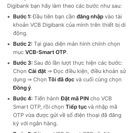
Digibank bạn hãy làm theo các bước như sau:
Bước 1:
Đầu tiên bạn cần
đăng nhập
vào tài
khoản VCB Digibank của mình trên thiết bị di
động.
Bước 2:
Tại giao diện màn hình chính chọn
mục
VCB-Smart OTP
.
Bước 3:
Sau đó lần lượt thực hiện các bước:
Chọn
Cài đặt
⇒ Đọc điều kiện, điều khoản sử
dụng ⇒ Chọn
Tôi đã đọc
và cuối cùng chọn
Đồng ý
.
Bước 4:
Tiến hành
Đặt mã PIN
cho VCB
Smart OTP, rồi chọn
Tiếp tục
và nhập mã
OTP vừa được gửi về số điện thoại đã đăng
ký với ngân hàng.