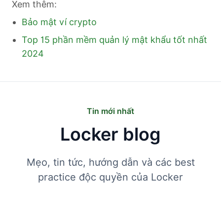
Xem thêm:
Bảo mật ví crypto
Top 15 phần mềm quản lý mật khẩu tốt nhất
2024
Tin mới nhất
Locker blog
Mẹo, tin tức, hướng dẫn và các best
practice độc quyền của Locker