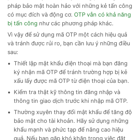
pháp bảo mật hoàn hảo với những kẻ tấn công
có mục đích và động cơ.
OTP vẫn có khả năng
bị tấn công
như các phương pháp khác.
Vì vậy để sử dụng mã OTP một cách hiệu quả
và tránh được rủi ro, bạn cần lưu ý những điều
sau:
Thiết lập mật khẩu điện thoại mà bạn đăng
ký nhận mã OTP để tránh trường hợp bị kẻ
xấu lấy được mã OTP từ điện thoại của bạn.
Kiểm tra thật kỹ thông tin đăng nhập và
thông tin giao dịch trước khi nhập mã OTP.
Thường xuyên thay đổi mật khẩu để tăng độ
bảo mật cho tài khoản. Hãy sử dụng những
khẩu mạnh và phức tạp để nâng cao hiệu
quả. Nếu bạn gặp khó khăn trong việc đặt