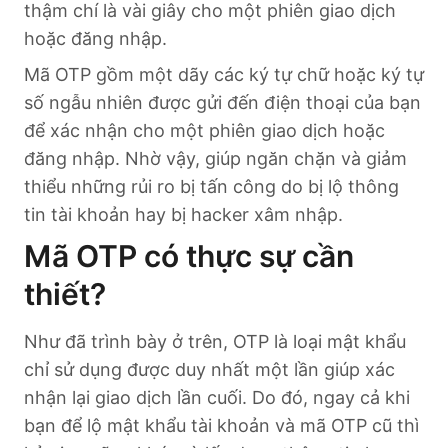
thậm chí là vài giây cho một phiên giao dịch
hoặc đăng nhập.
Mã OTP gồm một dãy các ký tự chữ hoặc ký tự
số ngẫu nhiên được gửi đến điện thoại của bạn
để xác nhận cho một phiên giao dịch hoặc
đăng nhập. Nhờ vậy, giúp ngăn chặn và giảm
thiểu những rủi ro bị tấn công do bị lộ thông
tin tài khoản hay bị hacker xâm nhập.
Mã OTP có thực sự cần
thiết?
Như đã trình bày ở trên, OTP là loại mật khẩu
chỉ sử dụng được duy nhất một lần giúp xác
nhận lại giao dịch lần cuối. Do đó, ngay cả khi
bạn để lộ mật khẩu tài khoản và mã OTP cũ thì