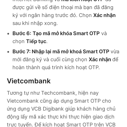
được gửi về số điện thoại mà bạn đã đăng
ký với ngân hàng trước đó. Chọn
Xác nhận
sau khi nhập xong.
Bước 6:
Tạo mã mở khóa Smart OTP
và
chọn
Tiếp tục
.
Bước 7: Nhập lại mã mở khoá Smart OTP
vừa
mới đăng ký và cuối cùng chọn
Xác nhận
để
hoàn thành quá trình kích hoạt OTP.
Vietcombank
Tương tự như Techcombank, hiện nay
Vietcombank cũng áp dụng Smart OTP cho
ứng dụng VCB Digibank giúp khách hàng chủ
động lấy mã xác thực khi thực hiện giao dịch
trực tuyến. Để kích hoạt Smart OTP trên VCB