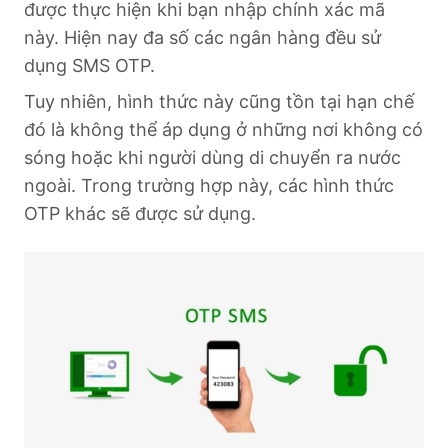
được thực hiện khi bạn nhập chính xác mã
này. Hiện nay đa số các ngân hàng đều sử
dụng SMS OTP.
Tuy nhiên, hình thức này cũng tồn tại hạn chế
đó là không thể áp dụng ở những nơi không có
sóng hoặc khi người dùng di chuyển ra nước
ngoài. Trong trường hợp này, các hình thức
OTP khác sẽ được sử dụng.