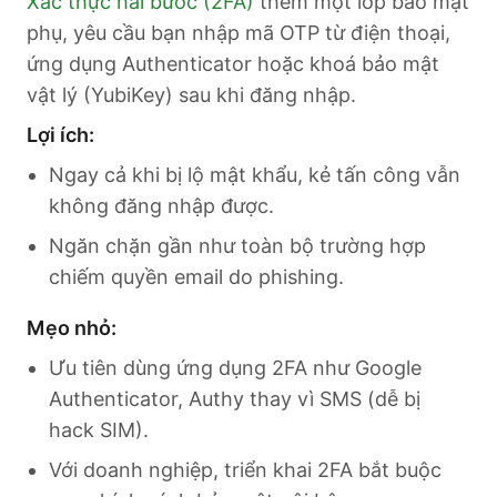
Xác thực hai bước (2FA)
thêm một lớp bảo mật
phụ, yêu cầu bạn nhập mã OTP từ điện thoại,
ứng dụng Authenticator hoặc khoá bảo mật
vật lý (YubiKey) sau khi đăng nhập.
Lợi ích:
Ngay cả khi bị lộ mật khẩu, kẻ tấn công vẫn
không đăng nhập được.
Ngăn chặn gần như toàn bộ trường hợp
chiếm quyền email do phishing.
Mẹo nhỏ:
Ưu tiên dùng ứng dụng 2FA như Google
Authenticator, Authy thay vì SMS (dễ bị
hack SIM).
Với doanh nghiệp, triển khai 2FA bắt buộc