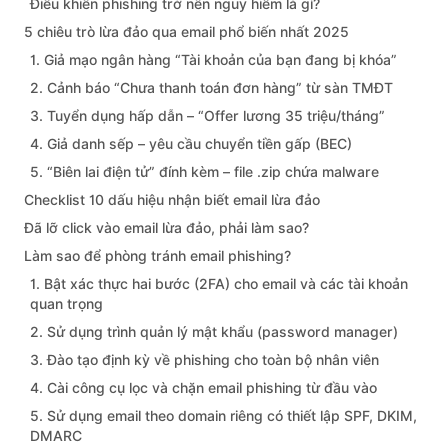
Điều khiến phishing trở nên nguy hiểm là gì?
5 chiêu trò lừa đảo qua email phổ biến nhất 2025
1. Giả mạo ngân hàng “Tài khoản của bạn đang bị khóa”
2. Cảnh báo “Chưa thanh toán đơn hàng” từ sàn TMĐT
3. Tuyển dụng hấp dẫn – “Offer lương 35 triệu/tháng”
4. Giả danh sếp – yêu cầu chuyển tiền gấp (BEC)
5. “Biên lai điện tử” đính kèm – file .zip chứa malware
Checklist 10 dấu hiệu nhận biết email lừa đảo
Đã lỡ click vào email lừa đảo, phải làm sao?
Làm sao để phòng tránh email phishing?
1. Bật xác thực hai bước (2FA) cho email và các tài khoản
quan trọng
2. Sử dụng trình quản lý mật khẩu (password manager)
3. Đào tạo định kỳ về phishing cho toàn bộ nhân viên
4. Cài công cụ lọc và chặn email phishing từ đầu vào
5. Sử dụng email theo domain riêng có thiết lập SPF, DKIM,
DMARC