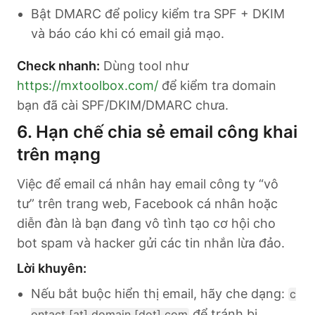
Bật DMARC để policy kiểm tra SPF + DKIM
và báo cáo khi có email giả mạo.
Check nhanh:
Dùng tool như
https://mxtoolbox.com/
để kiểm tra domain
bạn đã cài SPF/DKIM/DMARC chưa.
6. Hạn chế chia sẻ email công khai
trên mạng
Việc để email cá nhân hay email công ty “vô
tư” trên trang web, Facebook cá nhân hoặc
diễn đàn là bạn đang vô tình tạo cơ hội cho
bot spam và hacker gửi các tin nhắn lừa đảo.
Lời khuyên:
Nếu bắt buộc hiển thị email, hãy che dạng:
c
để tránh bị
ontact [at] domain [dot] com