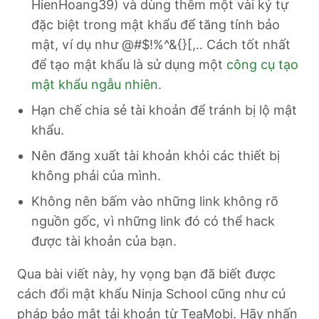
HienHoang39) và dùng thêm một vài ký tự
đặc biệt trong mật khẩu để tăng tính bảo
mật, ví dụ như @#$!%^&{}[,.. Cách tốt nhất
để tạo mật khẩu là sử dụng một
công cụ tạo
mật khẩu ngẫu nhiên
.
Hạn chế chia sẻ tài khoản để tránh bị lộ mật
khẩu.
Nên đăng xuất tài khoản khỏi các thiết bị
không phải của mình.
Không nên bấm vào những link không rõ
nguồn gốc, vì những link đó có thể hack
được tài khoản của bạn.
Qua bài viết này, hy vọng bạn đã biết được
cách đổi mật khẩu Ninja School cũng như cú
pháp bảo mật tải khoản từ TeaMobi. Hãy nhấn