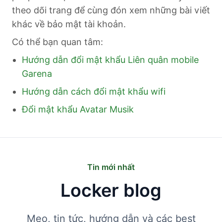
theo dõi trang để cùng đón xem những bài viết
khác về bảo mật tài khoản.
Có thể bạn quan tâm:
Hướng dẫn đổi mật khẩu Liên quân mobile
Garena
Hướng dẫn cách đổi mật khẩu wifi
Đổi mật khẩu Avatar Musik
Tin mới nhất
Locker blog
Mẹo, tin tức, hướng dẫn và các best