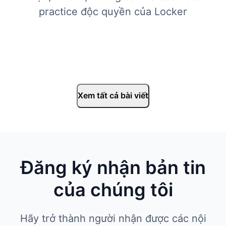
practice độc quyền của Locker
Xem tất cả bài viết
Đăng ký nhận bản tin
của chúng tôi
Hãy trở thành người nhận được các nội