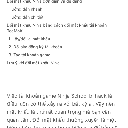
Đổi mật khẩu Ninja đơn giản và dễ dàng
Hướng dẫn nhanh
Hướng dẫn chi tiết
Đổi mật khẩu Ninja bằng cách đổi mật khẩu tài khoản
TeaMobi
1. Lấy/đổi lại mật khẩu
2. Đổi sim đăng ký tài khoản
3. Tạo tài khoản game
Lưu ý khi đổi mật khẩu Ninja
Việc tài khoản game Ninja School bị hack là
điều luôn có thể xảy ra với bất kỳ ai. Vậy nên
mật khẩu là thứ rất quan trọng mà bạn cần
quan tâm. Đổi mật khẩu thường xuyên là một
biện pháp đơn giản nhưng hiệu quả để bảo vệ