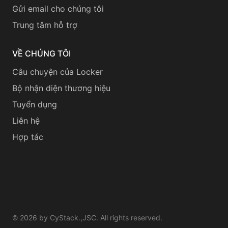
Gửi email cho chúng tôi
Trung tâm hỗ trợ
VỀ CHÚNG TÔI
Câu chuyện của Locker
Bộ nhận diện thương hiệu
Tuyển dụng
Liên hệ
Hợp tác
©
2026
by CyStack.,JSC. All rights reserved.