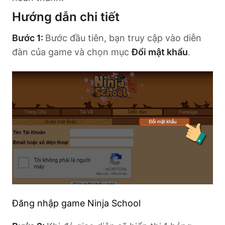
Hướng dẫn chi tiết
Bước 1:
Bước đầu tiên, bạn truy cập vào diễn
đàn của game và chọn mục
Đổi mật khẩu
.
Đăng nhập game Ninja School