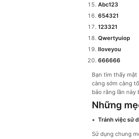
Abc123
654321
123321
Qwertyuiop
Iloveyou
666666
Bạn tìm thấy mật
càng sớm càng tốt
bảo rằng lần này
Những mẹo
Tránh việc sử 
Sử dụng chung một