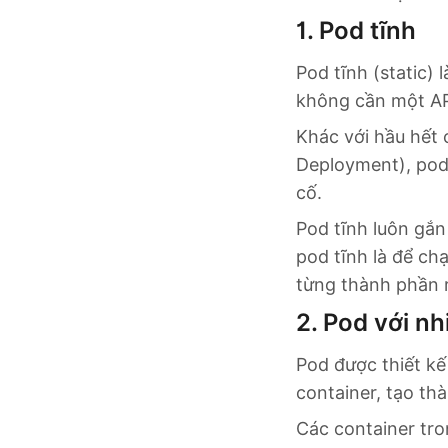
1. Pod tĩnh
Pod tĩnh (static) 
không cần một API
Khác với hầu hết 
Deployment), pod 
cố.
Pod tĩnh luôn gắn
pod tĩnh là để ch
từng thành phần r
2. Pod với nh
Pod được thiết kế
container, tạo th
Các container tro