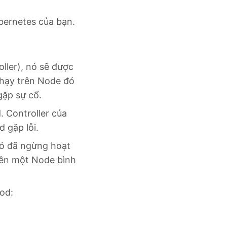
ubernetes của bạn.
ller), nó sẽ được
 chạy trên Node đó
gặp sự cố.
. Controller của
d gặp lỗi.
 đó đã ngừng hoạt
 lên một Node bình
od: