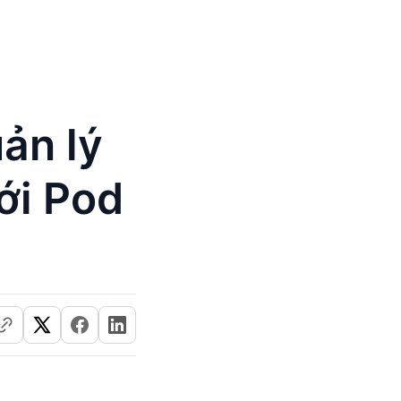
ản lý
ới Pod