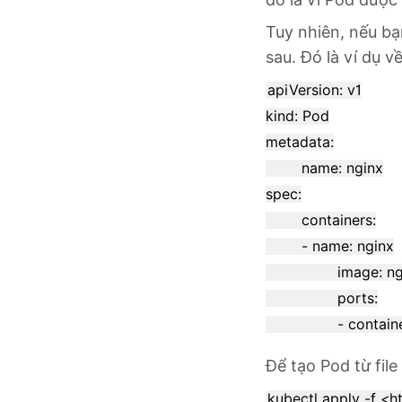
Tuy nhiên, nếu bạ
sau. Đó là ví dụ 
apiVersion: v1

kind: Pod

metadata:

	name: nginx

spec:

	containers:

	- name: nginx

		image: nginx:1.14.2

		ports:

Để tạo Pod từ fil