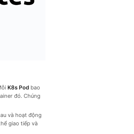
Mỗi
K8s Pod
bao
tainer đó. Chúng
hau và hoạt động
hể giao tiếp và