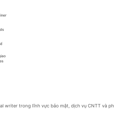
iner
ods
hế
giao
tes
cal writer trong lĩnh vực bảo mật, dịch vụ CNTT và ph