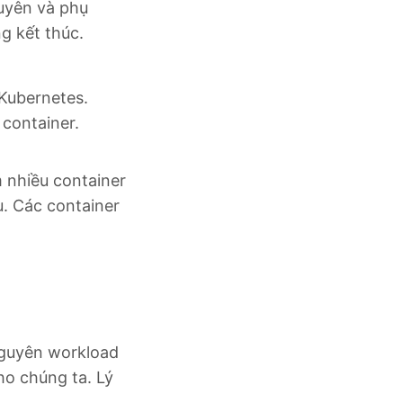
guyên và phụ
g kết thúc.
 Kubernetes.
container.
 nhiều container
u. Các container
nguyên workload
ho chúng ta. Lý