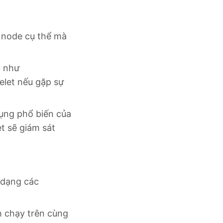
ột node cụ thể mà
ụ như
elet nếu gặp sự
dụng phổ biến của
et sẽ giám sát
 dạng các
h chạy trên cùng