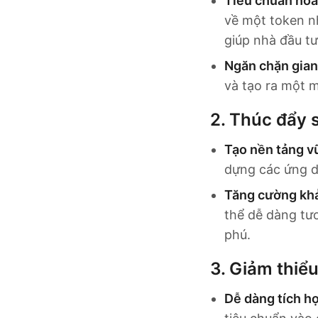
Tiêu chuẩn hóa 
về một token nh
giúp nhà đầu tư
Ngăn chặn gian 
và tạo ra một m
2.
Thúc đẩy s
Tạo nền tảng v
dựng các ứng dụ
Tăng cường khả
thể dễ dàng tươ
phú.
3.
Giảm thiểu
Dễ dàng tích h