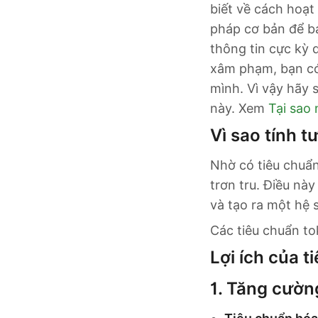
biết về cách hoạt
pháp cơ bản để b
thông tin cực kỳ 
xâm phạm, bạn có 
mình. Vì vậy hãy 
này. Xem
Tại sao 
Vì sao tính t
Nhờ có tiêu chuẩn
trơn tru. Điều nà
và tạo ra một hệ 
Các tiêu chuẩn to
Lợi ích của t
1.
Tăng cường