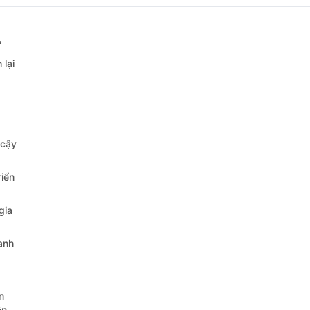
?
 lại
 cậy
riển
gia
anh
n