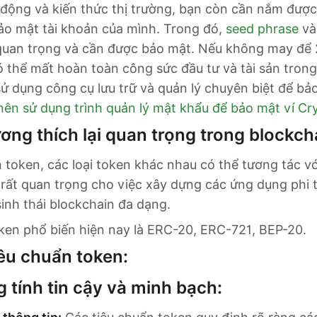
 động và kiến thức thị trường, bạn còn cần nắm đượ
ảo mật tài khoản của mình. Trong đó,
seed phrase
v
quan trọng và cần được bảo mật. Nếu không may để 2
thể mất hoàn toàn công sức đầu tư và tài sản trong
sử dụng công cụ lưu trữ và quản lý chuyên biệt để bả
nên sử dụng trình quản lý mật khẩu để bảo mật ví Cr
ương thích lại quan trọng trong blockch
 token, các loại token khác nhau có thể tương tác v
y rất quan trọng cho việc xây dựng các ứng dụng phi 
sinh thái blockchain đa dạng.
ken phổ biến hiện nay là ERC-20, ERC-721, BEP-20.
iêu chuẩn token:
 tính tin cậy và minh bạch: