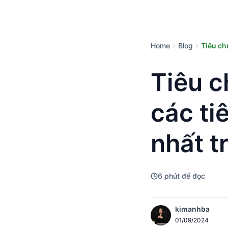
Home
Blog
Tiêu ch
Tiêu c
các ti
nhất t
6
phút để đọc
kimanhba
01/09/2024