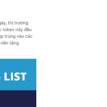
ày, thị trường
ác token này đều
ập trung vào các
 nền tảng