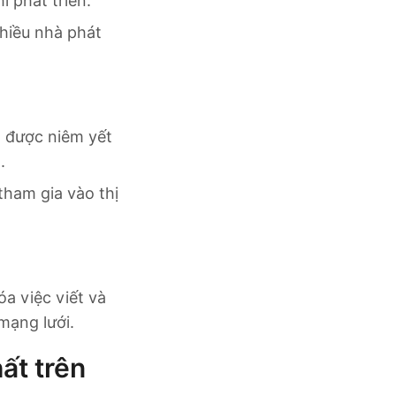
í phát triển.
hiều nhà phát
g được niêm yết
.
tham gia vào thị
óa việc viết và
mạng lưới.
ất trên