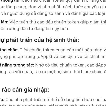
thông tin:
Các tiêu chuẩn token quy định rõ ràng cá
ư tổng cung, đơn vị nhỏ nhất, cách thức chuyển giao
 và người dùng dễ dàng so sánh và đánh giá các loại
lận:
Việc tuân thủ các tiêu chuẩn token giúp giảm thiể
ôi trường đầu tư đáng tin cậy hơn.
ự phát triển của hệ sinh thái:
ững chắc:
Tiêu chuẩn token cung cấp một nền tảng 
ng phi tập trung (dApps) và các dịch vụ tài chính m
 năng tương tác:
Nhờ có tiêu chuẩn token, các dApp
ng tác với nhau, tạo ra một hệ sinh thái blockchain
 rào cản gia nhập:
ợp:
Các nhà phát triển có thể dễ dàng tích hợp các lo