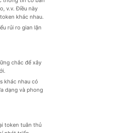
c thông tin cơ bản
, v.v. Điều này
 token khác nhau.
u rủi ro gian lận
vững chắc để xây
ới.
s khác nhau có
 đa dạng và phong
ại token tuân thủ