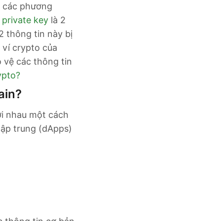
c các phương
à
private key
là 2
 thông tin này bị
 ví crypto của
o vệ các thông tin
ypto?
ain?
ới nhau một cách
tập trung (dApps)