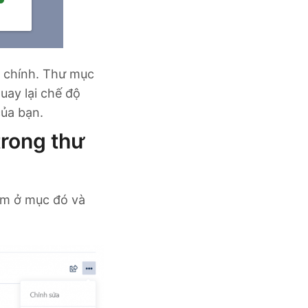
 chính. Thư mục
uay lại chế độ
của bạn.
trong thư
ấm ở mục đó và