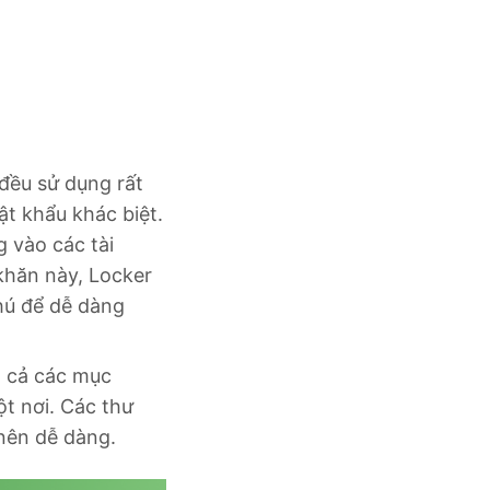
đều sử dụng rất
ật khẩu khác biệt.
 vào các tài
khăn này, Locker
hú để dễ dàng
t cả các mục
ột nơi. Các thư
 nên dễ dàng.