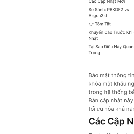
Các Cập Nhật Mới
So Sánh: PBKDF2 vs
Argon2id
👉 Tóm Tắt
Khuyến Cáo Trước Khi
Nhật
Tại Sao Điều Này Quan
Trọng
Bảo mật thông tin 
khóa mật khẩu ngà
trong hệ thống bả
Bản cập nhật này 
tối ưu hóa khả nă
Các Cập N