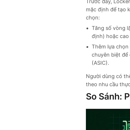
Trước đây, Locke
mặc định để tạo k
chọn:
Tăng số vòng l
định) hoặc cao
Thêm lựa chọn 
chuyên biệt để
(ASIC).
Người dùng có th
theo nhu cầu thực
So Sánh: 