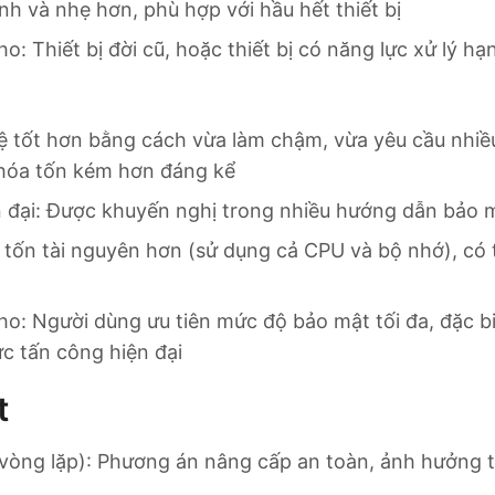
h và nhẹ hơn, phù hợp với hầu hết thiết bị
o: Thiết bị đời cũ, hoặc thiết bị có năng lực xử lý hạ
ệ tốt hơn bằng cách vừa làm chậm, vừa yêu cầu nhiề
khóa tốn kém hơn đáng kể
n đại: Được khuyến nghị trong nhiều hướng dẫn bảo 
 tốn tài nguyên hơn (sử dụng cả CPU và bộ nhớ), có 
o: Người dùng ưu tiên mức độ bảo mật tối đa, đặc biệ
c tấn công hiện đại
t
òng lặp): Phương án nâng cấp an toàn, ảnh hưởng tố