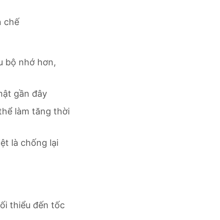
n chế
u bộ nhớ hơn,
mật gần đây
thể làm tăng thời
t là chống lại
i thiểu đến tốc