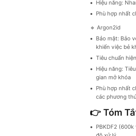
Hiệu năng: Nhan
Phù hợp nhất ch
🔹 Argon2id
Bảo mật: Bảo v
khiến việc bẻ 
Tiêu chuẩn hiệ
Hiệu năng: Tiêu
gian mở khóa
Phù hợp nhất ch
các phương thứ
👉 Tóm Tắ
PBKDF2 (600k v
độ xử lý