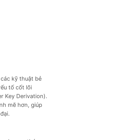
 các kỹ thuật bẻ
u tố cốt lõi
r Key Derivation).
ạnh mẽ hơn, giúp
đại.