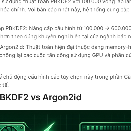
r sử dụng thuật toán PBKDF2 với 100.000 vòng lặp l
hóa chính. Với bản cập nhật này, hệ thống cung cấp
ặp PBKDF2: Nâng cấp cấu hình từ 100.000 → 600.000
 hơn theo đúng khuyến nghị hiện tại của ngành bảo 
Argon2id: Thuật toán hiện đại thuộc dạng memory-ha
 chống lại các cuộc tấn công sử dụng GPU và phần 
ể chủ động cấu hình các tùy chọn này trong phần Cài
 tế.
PBKDF2 vs Argon2id