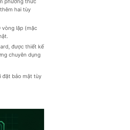
àm phương thức
 thêm hai tùy
 vòng lặp (mặc
mật.
rd, được thiết kế
cứng chuyên dụng
 đặt bảo mật tùy