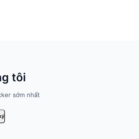
g tôi
cker sớm nhất
ký