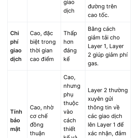
giao
đường trên
dịch
cao tốc.
Bằng cách
Chi
Cao, đặc
Thấp
giảm tải cho
phí
biệt trong
hơn
Layer 1, Layer
giao
thời gian
đáng
2 giúp giảm phí
dịch
cao điểm
kể
gas.
Cao,
nhưng
Layer 2 thường
phụ
xuyên gửi
thuộc
Cao, nhờ
thông tin về
Tính
vào
cơ chế
các giao dịch
bảo
cách
đồng
lên Layer 1 để
mật
thiết
thuận
xác nhận, đảm
kế và