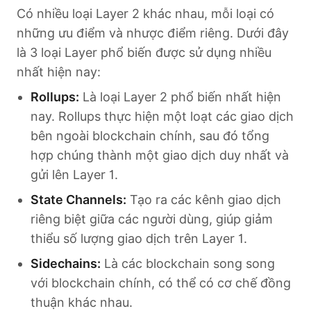
Có nhiều loại Layer 2 khác nhau, mỗi loại có
những ưu điểm và nhược điểm riêng. Dưới đây
là 3 loại Layer phổ biến được sử dụng nhiều
nhất hiện nay:
Rollups:
Là loại Layer 2 phổ biến nhất hiện
nay. Rollups thực hiện một loạt các giao dịch
bên ngoài blockchain chính, sau đó tổng
hợp chúng thành một giao dịch duy nhất và
gửi lên Layer 1.
State Channels:
Tạo ra các kênh giao dịch
riêng biệt giữa các người dùng, giúp giảm
thiểu số lượng giao dịch trên Layer 1.
Sidechains:
Là các blockchain song song
với blockchain chính, có thể có cơ chế đồng
thuận khác nhau.