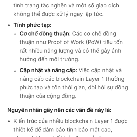
tình trạng tắc nghẽn và một số giao dịch
không thể được xử lý ngay lập tức.
Tính phức tạp:
Cơ chế đồng thuận:
Các cơ chế đồng
thuận như Proof of Work (PoW) tiêu tốn
rất nhiều năng lượng và có thể gây ảnh
hưởng đến môi trường.
Cập nhật và nâng cấp:
Việc cập nhật và
nâng cấp các blockchain Layer 1 thường
phức tạp và tốn thời gian, đòi hỏi sự đồng
thuận của cộng đồng.
Nguyên nhân gây nên các vấn đề này là:
Kiến trúc của nhiều blockchain Layer 1 được
thiết kế để đảm bảo tính bảo mật cao,