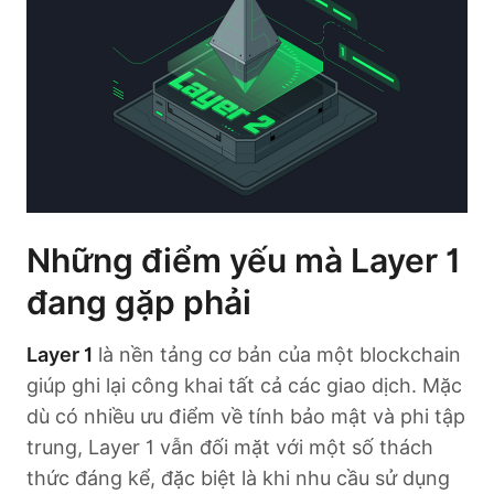
Những điểm yếu mà Layer 1
đang gặp phải
Layer 1
là nền tảng cơ bản của một blockchain
giúp ghi lại công khai tất cả các giao dịch. Mặc
dù có nhiều ưu điểm về tính bảo mật và phi tập
trung, Layer 1 vẫn đối mặt với một số thách
thức đáng kể, đặc biệt là khi nhu cầu sử dụng