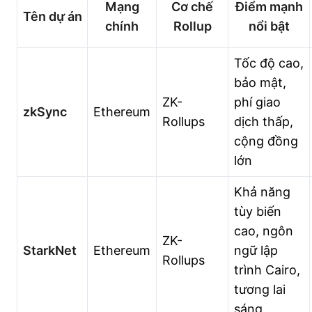
Mạng
Cơ chế
Điểm mạnh
Tên dự án
chính
Rollup
nổi bật
Tốc độ cao,
bảo mật,
ZK-
phí giao
zkSync
Ethereum
Rollups
dịch thấp,
cộng đồng
lớn
Khả năng
tùy biến
cao, ngôn
ZK-
StarkNet
Ethereum
ngữ lập
Rollups
trình Cairo,
tương lai
sáng