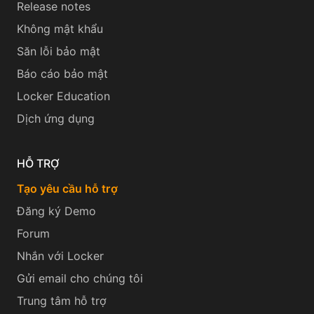
Release notes
Không mật khẩu
Săn lỗi bảo mật
Báo cáo bảo mật
Locker Education
Dịch ứng dụng
HỖ TRỢ
Tạo yêu cầu hỗ trợ
Đăng ký Demo
Forum
Nhắn với Locker
Gửi email cho chúng tôi
Trung tâm hỗ trợ