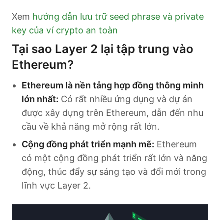
Xem
hướng dẫn lưu trữ seed phrase và private
key của ví crypto an toàn
Tại sao Layer 2 lại tập trung vào
Ethereum?
Ethereum là nền tảng hợp đồng thông minh
lớn nhất:
Có rất nhiều ứng dụng và dự án
được xây dựng trên Ethereum, dẫn đến nhu
cầu về khả năng mở rộng rất lớn.
Cộng đồng phát triển mạnh mẽ:
Ethereum
có một cộng đồng phát triển rất lớn và năng
động, thúc đẩy sự sáng tạo và đổi mới trong
lĩnh vực Layer 2.