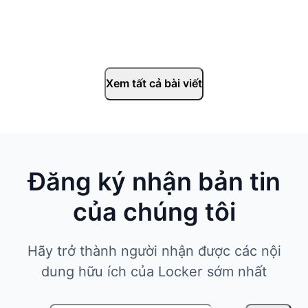
Xem tất cả bài viết
Đăng ký nhận bản tin
của chúng tôi
Hãy trở thành người nhận được các nội
dung hữu ích của Locker sớm nhất