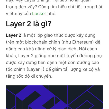
trọng đến vậy? Cùng tìm hiểu chi tiết trong bài
viết này của
Locker
nhé.
Layer 2 là gì?
Layer 2
là một lớp giao thức được xây dựng
trên một blockchain chính (như Ethereum) để
nâng cao khả năng xử lý giao dịch. Nói cách
khác, Layer 2 giống như một tuyến đường phụ
được xây dựng bên cạnh một con đường cao
tốc chính (Layer 1) để giảm tải lượng xe cộ và
tăng tốc độ di chuyển.