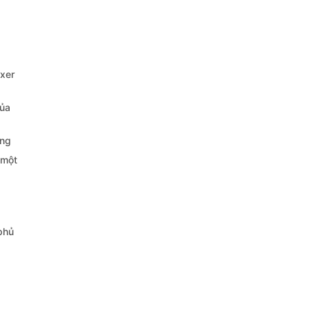
oxer
của
ùng
 một
phủ