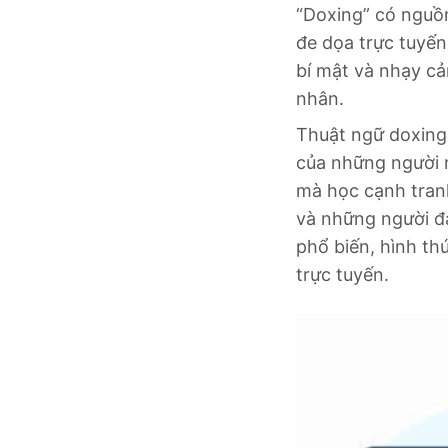
“Doxing” có nguồn
đe dọa trực tuyến
bí mật và nhạy cả
nhân.
Thuật ngữ doxing 
của những người 
mà học cạnh tranh
và những người đa
phổ biến, hình t
trực tuyến.