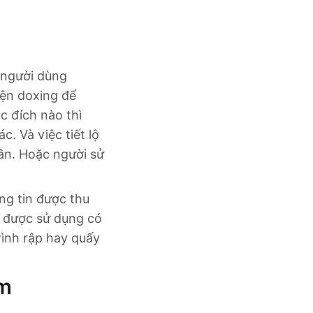
 người dùng
iện doxing để
c đích nào thì
. Và việc tiết lộ
hân. Hoặc người sử
ng tin được thu
n được sử dụng có
rình rập hay quấy
ếm