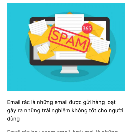
Email rác là những email được gửi hàng loạt
gây ra những trải nghiệm không tốt cho người
dùng