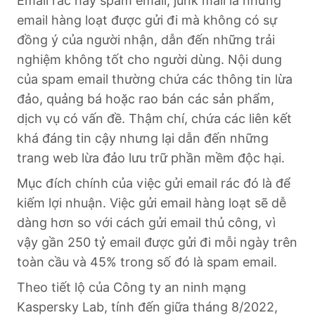
Email rác hay spam email, junk mail là những
email hàng loạt được gửi đi mà không có sự
đồng ý của người nhận, dẫn đến những trải
nghiệm không tốt cho người dùng. Nội dung
của spam email thường chứa các thông tin lừa
đảo, quảng bá hoặc rao bán các sản phẩm,
dịch vụ có vấn đề. Thậm chí, chứa các liên kết
khá đáng tin cậy nhưng lại dẫn đến những
trang web lừa đảo lưu trữ phần mềm độc hại.
Mục đích chính của việc gửi email rác đó là để
kiếm lợi nhuận. Việc gửi email hàng loạt sẽ dễ
dàng hơn so với cách gửi email thủ công, vì
vậy gần 250 tỷ email được gửi đi mỗi ngày trên
toàn cầu và 45% trong số đó là spam email.
Theo tiết lộ của Công ty an ninh mạng
Kaspersky Lab, tính đến giữa tháng 8/2022,