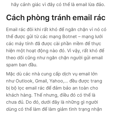
hãy cảnh giác vì đây có thể là email lừa đảo.
Cách phòng tránh email rác
Email rác đôi khi rất khó để ngăn chặn vì nó có
thể được gửi từ các mạng Botnet – mạng lưới
các máy tính đã được cài phần mềm để thực
hiện một hoạt động nào đó. Vì vậy, rất khó để
theo dõi cũng như ngăn chặn người gửi email
spam ban đầu.
Mặc dù các nhà cung cấp dịch vụ email lớn
như Outlook, Gmail, Yahoo,… đều được trang
bị bộ lọc email rác để đảm bảo an toàn cho
khách hàng. Thế nhưng, điều đó có thể là
chưa đủ. Do đó, dưới đây là những gì người
dùng có thể làm để làm giảm tình trạng nhận