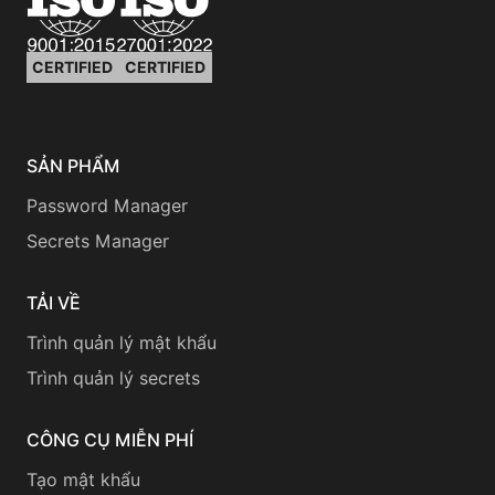
CERTIFIED
CERTIFIED
SẢN PHẨM
Password Manager
Secrets Manager
TẢI VỀ
Trình quản lý mật khẩu
Trình quản lý secrets
CÔNG CỤ MIỄN PHÍ
Tạo mật khẩu