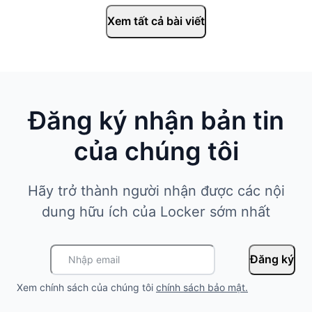
Xem tất cả bài viết
Đăng ký nhận bản tin
của chúng tôi
Hãy trở thành người nhận được các nội
dung hữu ích của Locker sớm nhất
Đăng ký
Xem chính sách của chúng tôi
chính sách bảo mật
.