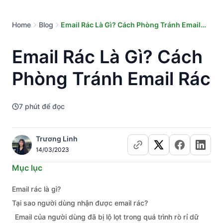
Home
Blog
Email Rác Là Gì? Cách Phòng Tránh Email
Rác
Email Rác Là Gì? Cách
Phòng Tránh Email Rác
7
phút để đọc
Trương Linh
14/03/2023
Mục lục
Email rác là gì?
Tại sao người dùng nhận được email rác?
Email của người dùng đã bị lộ lọt trong quá trình rò rỉ dữ