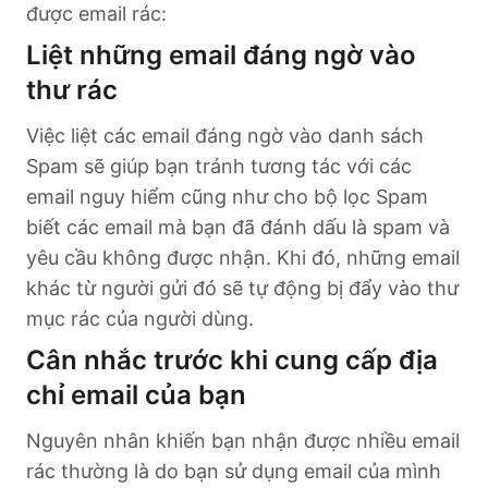
được email rác:
Liệt những email đáng ngờ vào
thư rác
Việc liệt các email đáng ngờ vào danh sách
Spam sẽ giúp bạn tránh tương tác với các
email nguy hiểm cũng như cho bộ lọc Spam
biết các email mà bạn đã đánh dấu là spam và
yêu cầu không được nhận. Khi đó, những email
khác từ người gửi đó sẽ tự động bị đẩy vào thư
mục rác của người dùng.
Cân nhắc trước khi cung cấp địa
chỉ email của bạn
Nguyên nhân khiến bạn nhận được nhiều email
rác thường là do bạn sử dụng email của mình