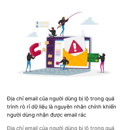
Địa chỉ email của người dùng bị lộ trong quá
trình rò rỉ dữ liệu là nguyên nhân chính khiến
người dùng nhận được email rác
Địa chỉ email của người dùng bị lộ trong quá