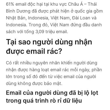
61% email độc hại tại khu vực Châu Á – Thái
Bình Dương đã được phát hiện ở quốc gia gồm
Nhật Bản, Indonesia, Việt Nam, Đài Loan và
Indonesia. Trong đó, Việt Nam đứng đầu danh
sách với tổng 3,09 triệu email.
Tại sao người dùng nhận
được email rác?
Có rất nhiều nguyên nhân khiến người dùng
nhận được hàng loạt email rác mỗi ngày, phần
lớn trong số đó đến từ việc email của người
dùng không được bảo mật.
Email của người dùng đã bị lộ lọt
trong quá trình rò rỉ dữ liệu