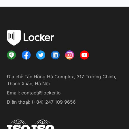
Địa chỉ
:
Tân Hồng Hà Complex, 317 Trường Chinh,
Thanh Xuân, Hà Nội
Email:
contact@locker.io
Điện thoại
:
(+84) 247 109 9656