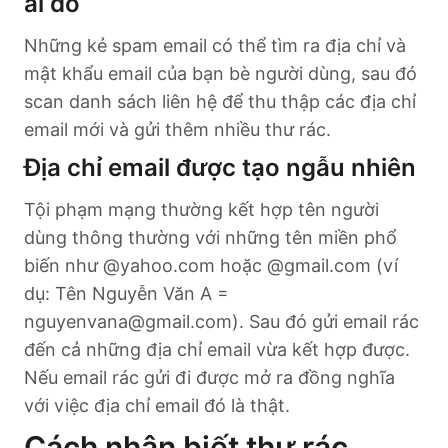
ai đó
Những kẻ spam email có thể tìm ra địa chỉ và
mật khẩu email của bạn bè người dùng, sau đó
scan danh sách liên hệ để thu thập các địa chỉ
email mới và gửi thêm nhiều thư rác.
Địa chỉ email được tạo ngẫu nhiên
Tội phạm mạng thường kết hợp tên người
dùng thông thường với những tên miền phổ
biến như @yahoo.com hoặc @gmail.com (ví
dụ: Tên Nguyễn Văn A =
nguyenvana@gmail.com
). Sau đó gửi email rác
đến cả những địa chỉ email vừa kết hợp được.
Nếu email rác gửi đi được mở ra đồng nghĩa
với việc địa chỉ email đó là thật.
Cách nhận biết thư rác