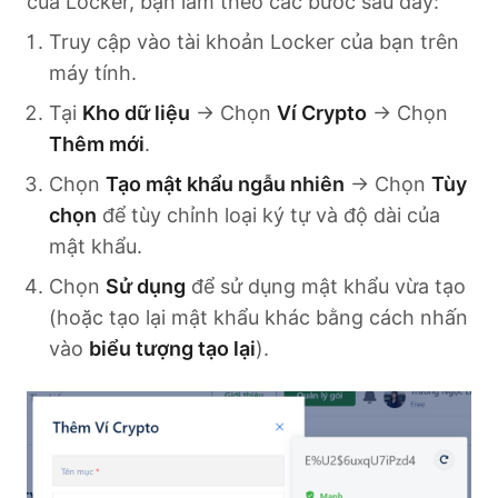
của Locker, bạn làm theo các bước sau đây:
Truy cập vào tài khoản Locker của bạn trên
máy tính.
Tại
Kho dữ liệu
→ Chọn
Ví Crypto
→ Chọn
Thêm mới
.
Chọn
Tạo mật khẩu ngẫu nhiên
→ Chọn
Tùy
chọn
để tùy chỉnh loại ký tự và độ dài của
mật khẩu.
Chọn
Sử dụng
để sử dụng mật khẩu vừa tạo
(hoặc tạo lại mật khẩu khác bằng cách nhấn
vào
biểu tượng tạo lại
).