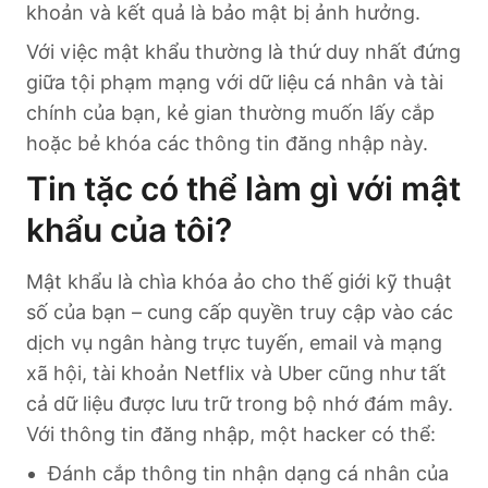
khoản và kết quả là bảo mật bị ảnh hưởng.
Với việc mật khẩu thường là thứ duy nhất đứng
giữa tội phạm mạng với dữ liệu cá nhân và tài
chính của bạn, kẻ gian thường muốn lấy cắp
hoặc bẻ khóa các thông tin đăng nhập này.
Tin tặc có thể làm gì với mật
khẩu của tôi?
Mật khẩu là chìa khóa ảo cho thế giới kỹ thuật
số của bạn – cung cấp quyền truy cập vào các
dịch vụ ngân hàng trực tuyến, email và mạng
xã hội, tài khoản Netflix và Uber cũng như tất
cả dữ liệu được lưu trữ trong bộ nhớ đám mây.
Với thông tin đăng nhập, một hacker có thể:
Đánh cắp thông tin nhận dạng cá nhân của