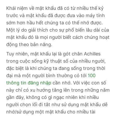
Khái niệm về mật khẩu đã có từ nhiều thế kỷ
trước và mật khẩu đã được đưa vào máy tính
sớm hơn hầu hết chúng ta có thể nhớ được.
Một lý do giải thích cho sự phổ biến lâu dài của
mật khẩu đó là mọi người biết cách chúng hoạt
động theo bản năng.
Tuy nhiên, mật khẩu lại là gót chân Achilles
trong cuộc sống kỹ thuật số của nhiều người,
đặc biệt là khi chúng ta đang sống trong thời
đại mà một người bình thường có tới
100
thông tin đăng nhập
cần nhớ. Với việc con số
này chỉ có xu hướng tăng lên trong những năm
gần đây, không có gì ngạc nhiên khi nhiều
người chọn lối đi tắt như sử dụng mật khẩu dễ
nhớ/sử dụng một mật khẩu cho nhiều tài