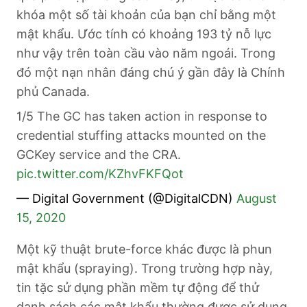
khóa một số tài khoản của bạn chỉ bằng một
mật khẩu. Ước tính có khoảng 193 tỷ nỗ lực
như vậy trên toàn cầu vào năm ngoái. Trong
đó một nạn nhân đáng chú ý gần đây là Chính
phủ Canada.
1/5 The GC has taken action in response to
credential stuffing attacks mounted on the
GCKey service and the CRA.
pic.twitter.com/KZhvFKFQot
— Digital Government (@DigitalCDN)
August
15, 2020
Một kỹ thuật brute-force khác được là phun
mật khẩu (spraying). Trong trường hợp này,
tin tặc sử dụng phần mềm tự động để thử
danh sách các mật khẩu thường được sử dụng