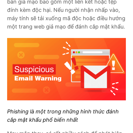
bản giả mạo bao gồm một liên kết hoặc tệp
đính kèm độc hại. Nếu người nhận nhấp vào,
máy tính sẽ tải xuống mã độc hoặc điều hướng
một trang web giả mạo để đánh cắp mật khẩu.
Phishing là một trong những hình thức đánh
cắp mật khẩu phổ biến nhất