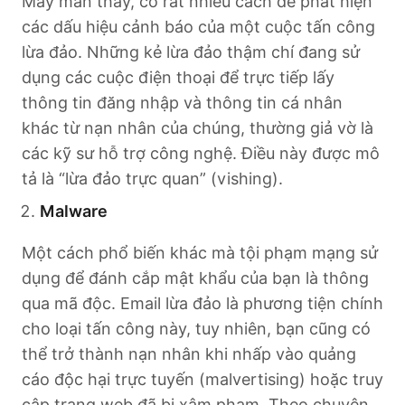
May mắn thay, có rất nhiều cách để phát hiện
các dấu hiệu cảnh báo của một cuộc tấn công
lừa đảo. Những kẻ lừa đảo thậm chí đang sử
dụng các cuộc điện thoại để trực tiếp lấy
thông tin đăng nhập và thông tin cá nhân
khác từ nạn nhân của chúng, thường giả vờ là
các kỹ sư hỗ trợ công nghệ. Điều này được mô
tả là “lừa đảo trực quan” (vishing).
Malware
Một cách phổ biến khác mà tội phạm mạng sử
dụng để đánh cắp mật khẩu của bạn là thông
qua mã độc. Email lừa đảo là phương tiện chính
cho loại tấn công này, tuy nhiên, bạn cũng có
thể trở thành nạn nhân khi nhấp vào quảng
cáo độc hại trực tuyến (malvertising) hoặc truy
cập trang web đã bị xâm phạm. Theo chuyên