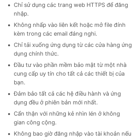
Chỉ sử dụng các trang web HTTPS để đăng
nhập.
Không nhấp vào liên kết hoặc mở file đính
kèm trong các email đáng nghi.
Chỉ tải xuống ứng dụng từ các cửa hàng ứng
dụng chính thức.
Đầu tư vào phần mềm bảo mật từ một nhà
cung cấp uy tín cho tất cả các thiết bị của
bạn.
Đảm bảo tất cả các hệ điều hành và ứng
dụng đều ở phiên bản mới nhất.
Cẩn thận với những kẻ nhìn lén ở không
gian công cộng.
Không bao giờ đăng nhập vào tài khoản nếu