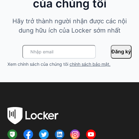
của chúng tôi
Hãy trở thành người nhận được các nội
dung hữu ích của Locker sớm nhất
Đăng ký
Xem chính sách của chúng tôi
chính sách bảo mật
.